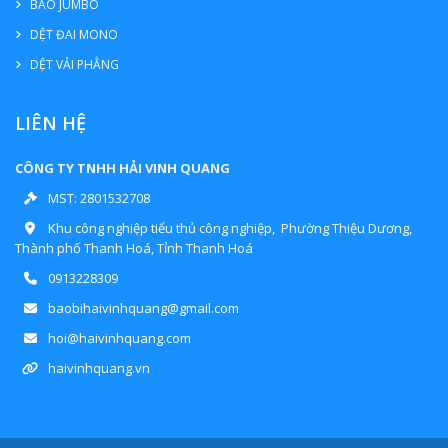
BAO JUMBO
DỆT ĐAI MONO
DỆT VẢI PHẲNG
LIÊN HỆ
CÔNG TY TNHH HẢI VINH QUANG
MST: 2801532708
Khu công nghiệp tiểu thủ công nghiệp, Phường Thiệu Dương,
Thành phố Thanh Hoá, Tỉnh Thanh Hoá
0913228309
baobihaivinhquang@gmail.com
hoi@haivinhquang.com
haivinhquang.vn