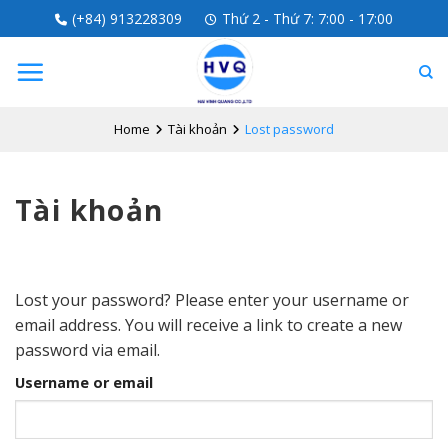
Skip
(+84) 913228309
Thứ 2 - Thứ 7: 7:00 - 17:00
to
content
Home
Tài khoản
Lost password
Tài khoản
Lost your password? Please enter your username or
email address. You will receive a link to create a new
password via email.
Username or email